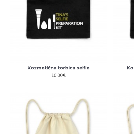
Kozmetična torbica selfie
Ko
10.00€