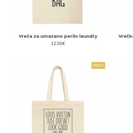
Vreča za umazano perilo laundry
Vrečk
12.00€
NOVO