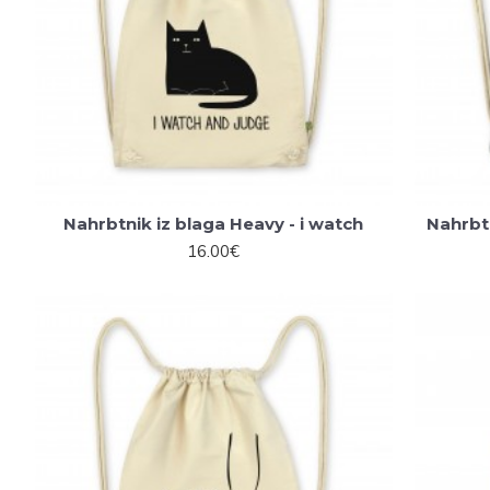
Nahrbtnik iz blaga Heavy - i watch
Nahrbt
16.00€