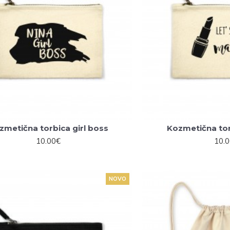
zmetična torbica girl boss
Kozmetična to
10.00€
10.
NOVO