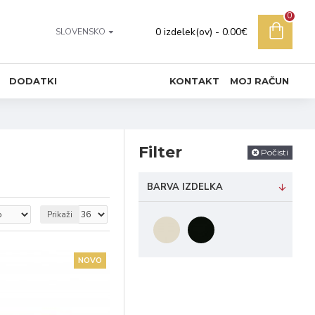
0
0 izdelek(ov) - 0.00€
SLOVENSKO
DODATKI
KONTAKT
MOJ RAČUN
Filter
Počisti
BARVA IZDELKA
Prikaži
NOVO