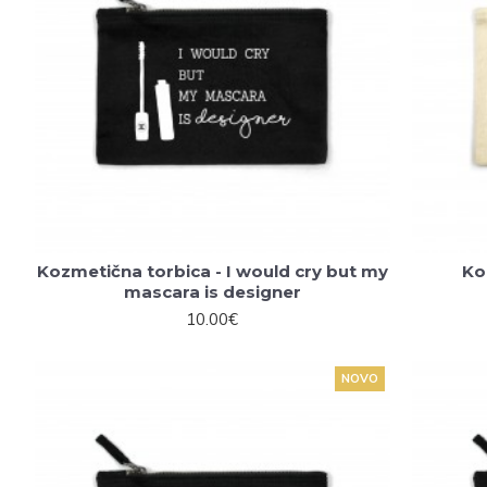
Kozmetična torbica - I would cry but my
Ko
mascara is designer
10.00€
NOVO