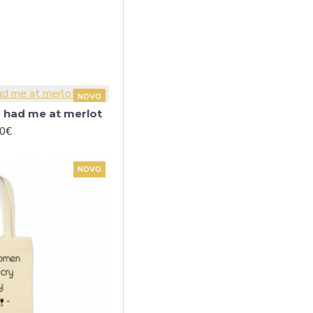
NOVO
u had me at merlot
00€
NOVO