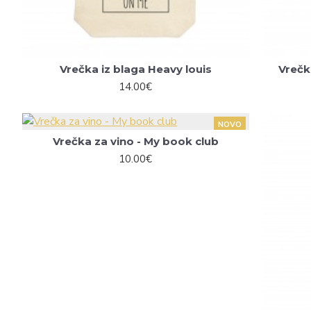
Vrečka iz blaga Heavy louis
Vrečk
14.00€
NOVO
Vrečka za vino - My book club
10.00€