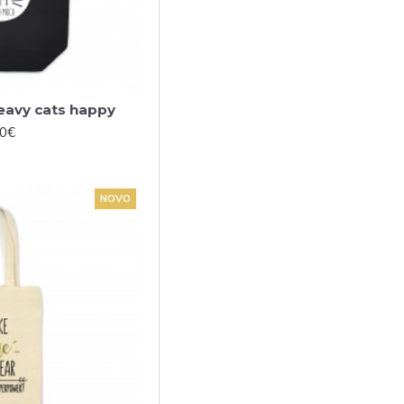
Heavy cats happy
00€
NOVO