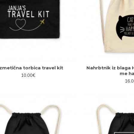
zmetična torbica travel kit
Nahrbtnik iz blaga
me h
10.00€
16.