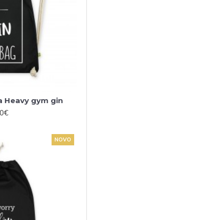
ga Heavy gym gin
00€
NOVO