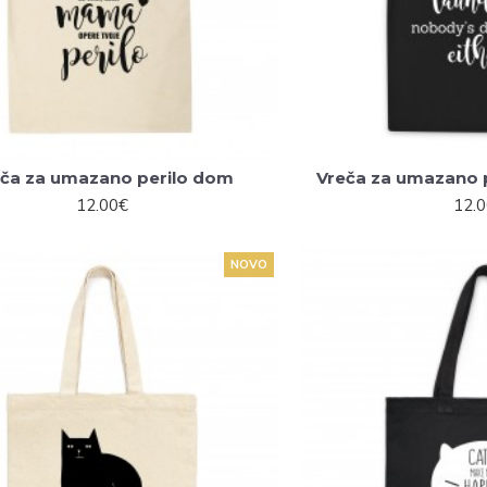
ča za umazano perilo dom
Vreča za umazano p
12.00€
12.
NOVO