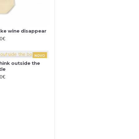
make wine disappear
00€
NOVO
Think outside the
tle
00€