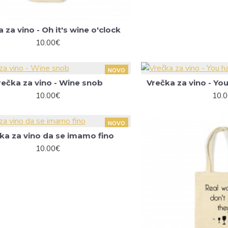
 za vino - Oh it's wine o'clock
10.00€
NOVO
rečka za vino - Wine snob
Vrečka za vino - Yo
10.00€
10.
NOVO
ka za vino da se imamo fino
10.00€