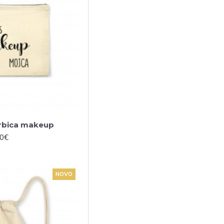
rbica makeup
00€
NOVO