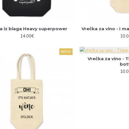
a iz blaga Heavy superpower
Vrečka za vino - I 
14.00€
10.
NOVO
Vrečka za vino - 
bot
10.