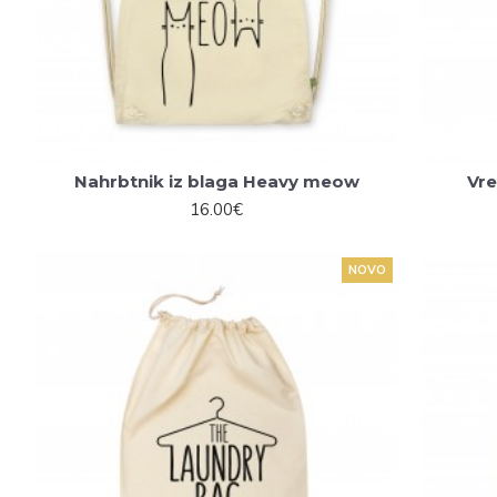
Nahrbtnik iz blaga Heavy meow
Vre
16.00€
NOVO