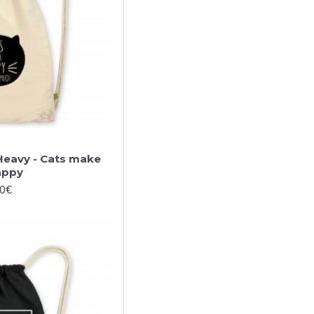
 Heavy - Cats make
appy
00€