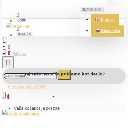
SLOVENSKO
English
LOGIN
Slovensko
REGISTER
0
Košarica
Naj vaše naročilo pošljemo kot darilo?
0 izdelek(ov) - 0.00€
0
Vaša košarica je prazna!