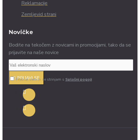
Reklamacije
Zemljevid strani
Novičke
Bodite na tekočem z novicami in promocijami, tako da se
prijavite na naše novice
PRIJAVI SE
Prebral sem in se strinjam s
Splošni pogoji