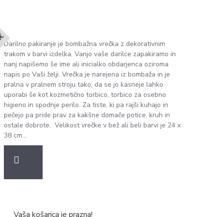
4€
Darilno pakiranje je bombažna vrečka z dekorativnim
trakom v barvi izdelka. Vanjo vaše darilce zapakiramo in
nanj napišemo še ime ali inicialko obdarjenca oziroma
napis po Vaši želji. Vrečka je narejena iz bombaža in je
pralna v pralnem stroju tako, da se jo kasneje lahko
uporabi še kot kozmetično torbico, torbico za osebno
higieno in spodnje perilo. Za tiste, ki pa rajši kuhajo in
pečejo pa pride prav za kakšne domače potice, kruh in
ostale dobrote. Velikost vrečke v bež ali beli barvi je 24 x
38 cm...
Vaša košarica je prazna!