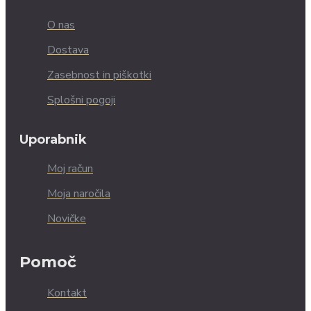
O nas
Dostava
Zasebnost in piškotki
Splošni pogoji
Uporabnik
Moj račun
Moja naročila
Novičke
Pomoč
Kontakt