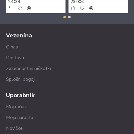
23.00€
23.00€
Vezenina
O nas
Dostava
Zasebnost in piškotki
Splošni pogoji
Uporabnik
Moj račun
Moja naročila
Novičke