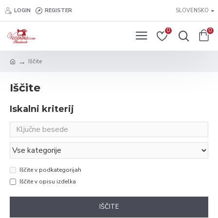
LOGIN
REGISTER
SLOVENSKO
0
0
Iščite
Iščite
Iskalni kriterij
Iščite v podkategorijah
Iščite v opisu izdelka
IŠČITE