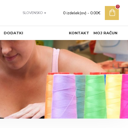
0
0 izdelek(ov) - 0.00€
SLOVENSKO
DODATKI
KONTAKT
MOJ RAČUN