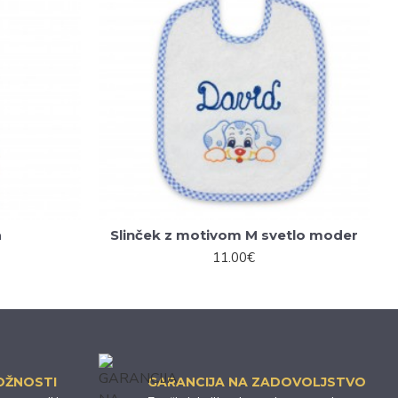
a
Slinček z motivom M svetlo moder
11.00€
LOŽNOSTI
GARANCIJA NA ZADOVOLJSTVO