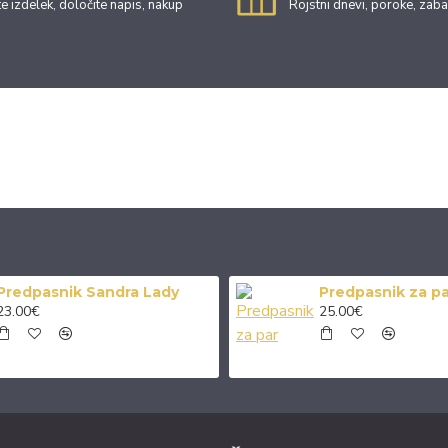
te izdelek, določite napis, nakup
Rojstni dnevi, poroke, zaba
AČE
OTROCI
KE MAJICE
OTROCI IN BODIJI
Predpasnik Sandra Lady
Predpasnik za pa
23.00€
25.00€