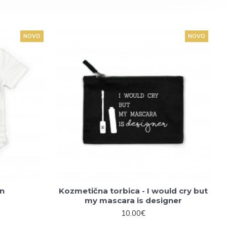
NOVO
NOVO
an
Kozmetična torbica - I would cry but
my mascara is designer
10.00€