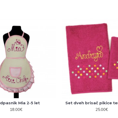
dpasnik Mia 2-5 let
Set dveh brisač pikice 
18.00€
25.00€