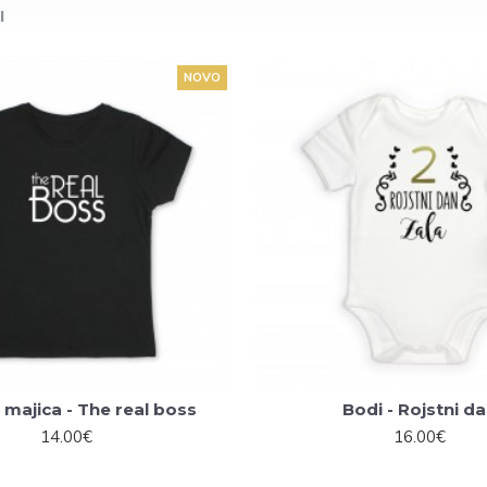
I
NOVO
majica - The real boss
Bodi - Rojstni d
14.00€
16.00€