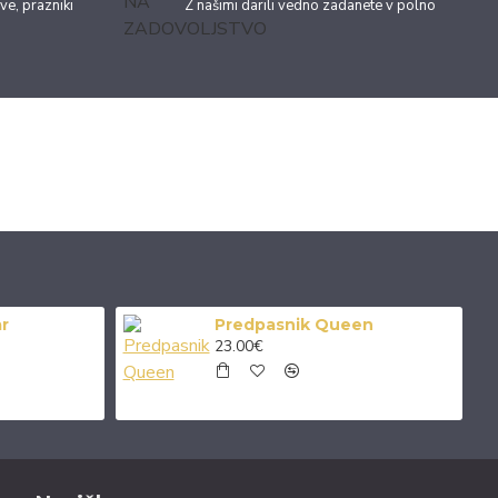
ve, prazniki
Z našimi darili vedno zadanete v polno
RAZNO
OSTALO
r
Predpasnik Queen
23.00€