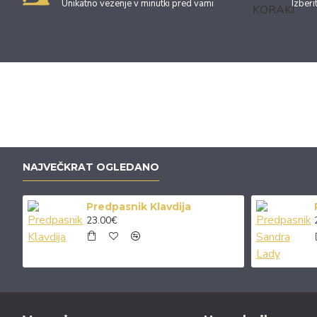
Unikatno vezenje v minutki pred vami
Izberi
KUHINJA
BRIS
MOŠKE MAJICE
ŽENS
NAJVEČKRAT OGLEDANO
Predpasnik Klavdija
23.00€