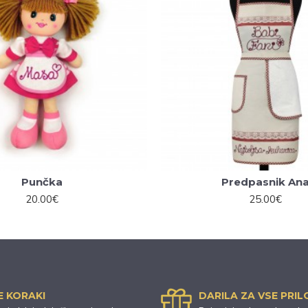
Punčka
Predpasnik An
20.00€
25.00€
E KORAKI
DARILA ZA VSE PRI