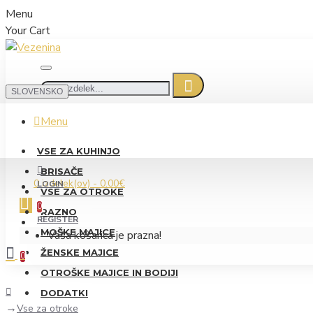
Menu
Your Cart
SLOVENSKO
Menu
VSE ZA KUHINJO
BRISAČE
0 izdelek(ov) - 0.00€
LOGIN
VSE ZA OTROKE
0
RAZNO
REGISTER
MOŠKE MAJICE
Vaša košarica je prazna!
ŽENSKE MAJICE
0
OTROŠKE MAJICE IN BODIJI
DODATKI
Vse za otroke