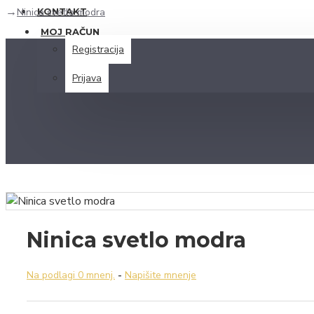
Ninica svetlo modra
KONTAKT
MOJ RAČUN
Registracija
Prijava
Ninica svetlo modra
Na podlagi 0 mnenj.
-
Napišite mnenje