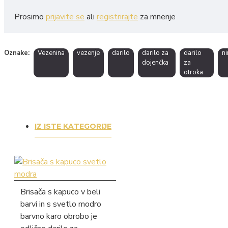
Prosimo
prijavite se
ali
registrirajte
za mnenje
Oznake:
Vezenina
vezenje
darilo
darilo za
darilo
ni
dojenčka
za
otroka
IZ ISTE KATEGORIJE
Brisača s kapuco v beli
barvi in s svetlo modro
barvno karo obrobo je