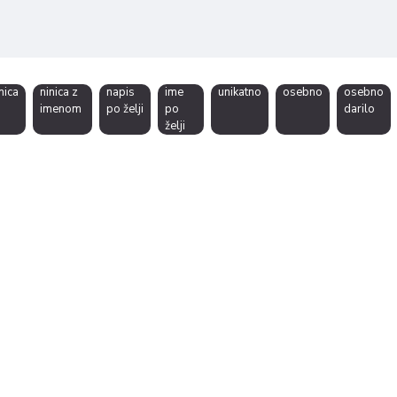
nica
ninica z
napis
ime
unikatno
osebno
osebno
imenom
po želji
po
darilo
želji