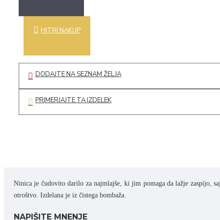
HITRI NAKUP
DODAJTE NA SEZNAM ŽELJA
PRIMERJAJTE TA IZDELEK
Ninica je čudovito darilo za najmlajše, ki jim pomaga da lažje zaspijo, s
otroštvo. Izdelana je iz čistega bombaža.
NAPIŠITE MNENJE