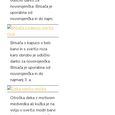
odlično darilo za
novorojenčka. Brisača je
uporabna od
novorojenčka in do najm..
Brisača s kapuco v beli
barvi in s svetlo roza
karo obrobo je odlično
darilo za novorojenčka.
Brisača je uporabna od
novorojenčka in do
najmanj 3. a..
Otroška deka z motivom
medvedka ali kužka je na
voljo v svetlo modri barvi