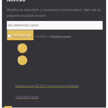
Bodite na tekočem z novicami in promocijami, tako da se
prijavite na naše novice
PRIJAVI SE
Prebral sem in se strinjam s
Splošni pogoji
Vezenina.com © 2021 Vse pravice pridržane.
TOUCHSTUDIO