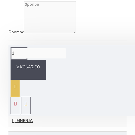
Opombe
NA KRATKO O IZDELKU
V KOŠARICO
Punčka z izvezenim imenom je idealno darilo za deklice vseh
starosti. Na voljo v različnih barvah. Ime deklice izvezemo na
punčkin predpasnik, ki se ga lahko tudi sname. Punčka je
visoka 30 cm. Lasje so iz volne, telo in obleka pa so iz
poliestra.
MNENJA