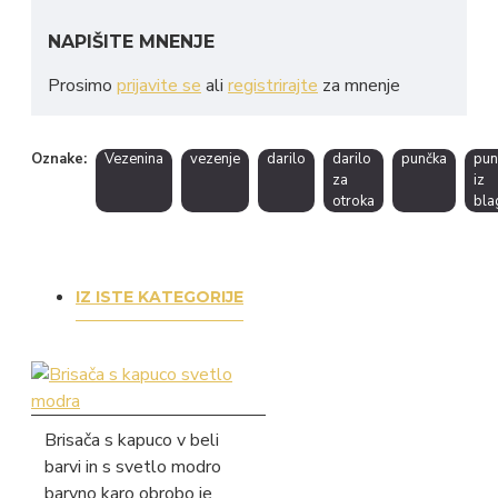
NAPIŠITE MNENJE
Prosimo
prijavite se
ali
registrirajte
za mnenje
Oznake:
Vezenina
vezenje
darilo
darilo
punčka
pun
za
iz
otroka
bla
IZ ISTE KATEGORIJE
Brisača s kapuco v beli
barvi in s svetlo modro
barvno karo obrobo je