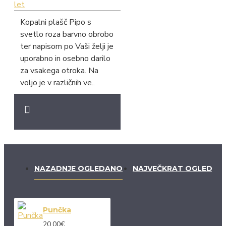
Kopalni plašč Pipo s
svetlo roza barvno obrobo
ter napisom po Vaši želji je
uporabno in osebno darilo
za vsakega otroka. Na
voljo je v različnih ve..
NAZADNJE OGLEDANO
NAJVEČKRAT OGLEDAN
Punčka
20.00€