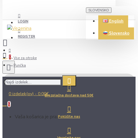
SLOVENSKO
English
LOGIN
Slovensko
REGISTER
0
Vse za otroke
Punčka
0 izdelek(ov) - 0.00€
Brezplačna dostava nad 50€
0
Vaša košarica je prazna!
Pokličite nas
Vprašajte nas