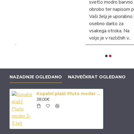
li
svetlo modro barvno
obrobo ter napisom po
je z
Vaši želji je uporabno in
osebno darilo za
vsakega otroka. Na
voljo je v različnih v..
NAZADNJE OGLEDANO
NAJVEČKRAT OGLEDANO
Kopalni plašč Pluto moder 2-5 let
38.00€