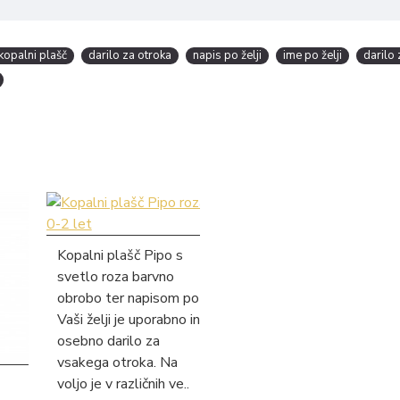
 kopalni plašč
darilo za otroka
napis po želji
ime po želji
darilo 
Kopalni plašč Pipo s
svetlo roza barvno
obrobo ter napisom po
Vaši želji je uporabno in
osebno darilo za
vsakega otroka. Na
voljo je v različnih ve..