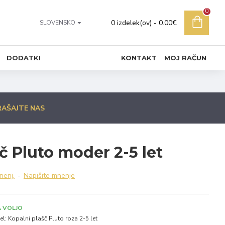
0
0 izdelek(ov) - 0.00€
SLOVENSKO
DODATKI
KONTAKT
MOJ RAČUN
RAŠAJTE NAS
č Pluto moder 2-5 let
nenj.
-
Napišite mnenje
 VOLJO
l:
Kopalni plašč Pluto roza 2-5 let