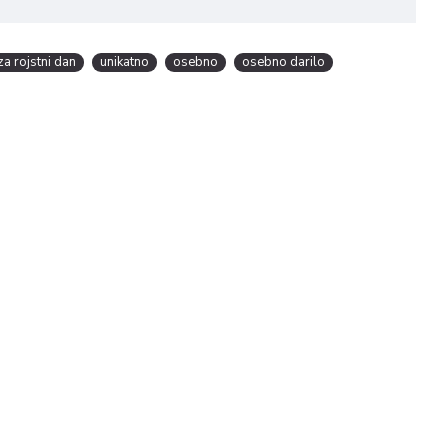
za rojstni dan
unikatno
osebno
osebno darilo