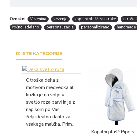
Oznake:
Vezenina
vezenje
kopalni plašč za otroke
otroški
ročno izdelano
personalizacija
personalizirano
handmade
IZ ISTE KATEGORIJE
Otroška deka z
motivom medvedka ali
kužka je na voljo v
svetlo roza barvi in je z
napisom po Vaši
želji idealno darilo za
vsakega malčka. Prim..
Kopalni plašč Pipo s