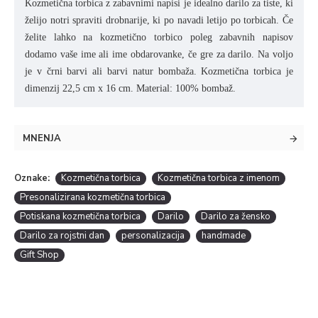
Kozmetična torbica z zabavnimi napisi je idealno darilo za tiste, ki
želijo notri spraviti drobnarije, ki po navadi letijo po torbicah. Če
želite lahko na kozmetično torbico poleg zabavnih napisov
dodamo vaše ime ali ime obdarovanke, če gre za darilo. Na voljo
je v črni barvi ali barvi natur bombaža. Kozmetična torbica je
dimenzij 22,5 cm x 16 cm. Material: 100% bombaž.
MNENJA
Oznake:
Kozmetična torbica
Kozmetična torbica z imenom
Presonalizirana kozmetična torbica
Potiskana kozmetična torbica
Darilo
Darilo za žensko
Darilo za rojstni dan
personalizacija
handmade
Gift Shop