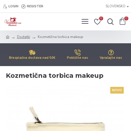
LOGIN
REGISTER
SLOVENSKO
0
0
Dodatki
Kozmetična torbica makeup
Brezplačna dostava nad 50€
Pokličite nas
Vprašajte nas
Kozmetična torbica makeup
NOVO