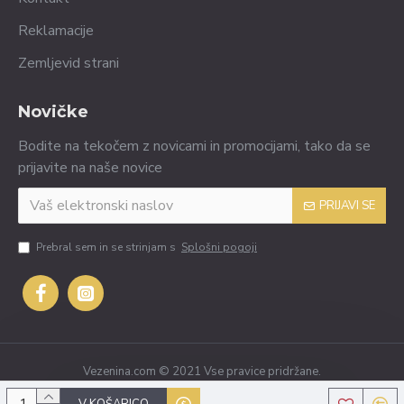
Reklamacije
Zemljevid strani
Novičke
Bodite na tekočem z novicami in promocijami, tako da se
prijavite na naše novice
PRIJAVI SE
Prebral sem in se strinjam s
Splošni pogoji
Vezenina.com © 2021 Vse pravice pridržane.
V KOŠARICO