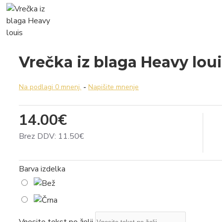
Vrečka iz blaga Heavy lou
Na podlagi 0 mnenj.
-
Napišite mnenje
14.00€
Brez DDV: 11.50€
Barva izdelka
Vnesite tekst po želji