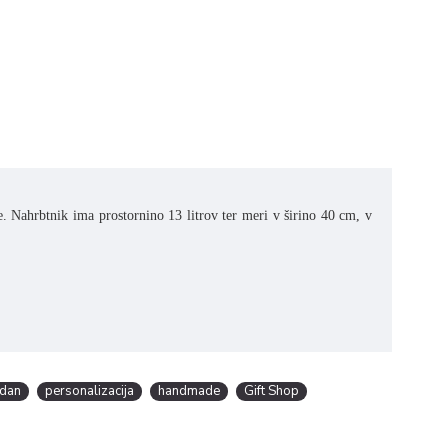
e. Nahrbtnik ima prostornino 13 litrov ter meri v širino 40 cm, v
 dan
personalizacija
handmade
Gift Shop