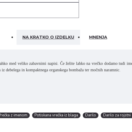
NA KRATKO O IZDELKU
MNENJA
e lahko med veliko zabavnimi napisi. Če želite lahko na vrečko dodamo tudi im
elan iz debelega in kompaktnega organskega bombaža ter močnih naramnic.
Vrečka z imenom
Potiskana vrečka iz blaga
Darilo
Darilo za rojstni