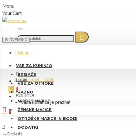
Menu
Your Cart
SLOVENSKO
Menu
VSE ZA KUHINJO
BRISAČE
0 izdelek(ov) - 0.00€
LOGIN
VSE ZA OTROKE
0
RAZNO
REGISTER
MOŠKE MAJICE
Vaša košarica je prazna!
ŽENSKE MAJICE
0
OTROŠKE MAJICE IN BODIJI
DODATKI
Dodatki