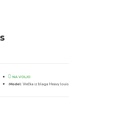
is
NA VOLJO
Model:
Vrečka iz blaga Heavy louis