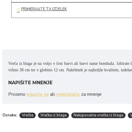
PRIMERJAJTE TA IZDELEK
Vreča iz blaga je na voljo v črni barvi ali barvi natur bombaža. Izbirat
višino 38 cm ter v globino 12 cm. Nahrbtnik je najboljše kvalitete, izd
NAPIŠITE MNENJE
Prosimo
prijavite se
ali
registrirajte
za mnenje
Oznake:
Vrečka
Vrečka iz blaga
Nakupovalna vrečka iz blaga