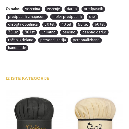
Oznake:
Vezenina
vezenje
darilo
predpasnik
predpasnik z napisom
moški predpasnik
chef
okrogla obletnica
30 let
40 let
50 let
60 let
70 let
80 let
unikatno
osebno
osebno darilo
ročno izdelano
personalizacija
personalizirano
handmade
IZ ISTE KATEGORIJE