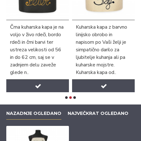
Črna kuharska kapa je na
Kuharska kapa z barvno
voljo v živo rdeči, bordo
linijsko obrobo in
rdeči in črni barvi ter
napisom po Vaši želji je
ustreza velikosti od 56
simpatično darilo za
in do 62 cm, saj se v
ljubitelje kuhanja ali pa
zadnjem delu zaveže
kuharske mojstre.
glede n..
Kuharska kapa od..
NAZADNJE OGLEDANO
NAJVEČKRAT OGLEDANO