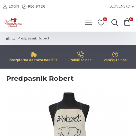
LOGIN
REGISTER
SLOVENSKO
0
0
Predpasnik Robert
Brezplačna dostava nad 50€
Pokličite nas
Vprašajte nas
Predpasnik Robert