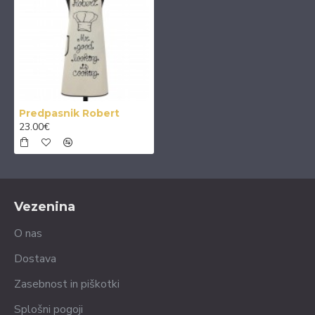
Predpasnik Robert
23.00€
Vezenina
O nas
Dostava
Zasebnost in piškotki
Splošni pogoji