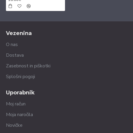
Vezenina
O nas
Dostava
Zasebnost in piškotki
Splošni pogoji
Uporabnik
Moj račun
Moja naročila
Novičke