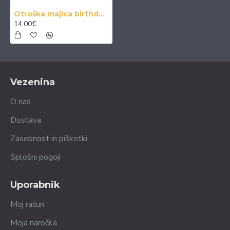
Otroška majica birthday prince
14.00€
Vezenina
O nas
Dostava
Zasebnost in piškotki
Splošni pogoji
Uporabnik
Moj račun
Moja naročila