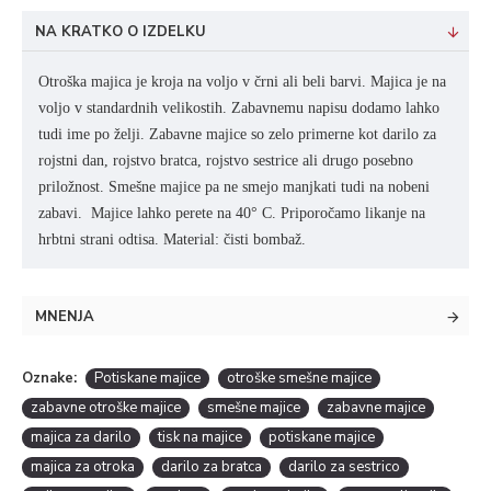
NA KRATKO O IZDELKU
Otroška majica je kroja na voljo v črni ali beli barvi. Majica je na
voljo v standardnih velikostih. Zabavnemu napisu dodamo lahko
tudi ime po želji. Zabavne majice so zelo primerne kot darilo za
rojstni dan, rojstvo bratca, rojstvo sestrice ali drugo posebno
priložnost. Smešne majice pa ne smejo manjkati tudi na nobeni
zabavi. Majice lahko perete na
40° C. Priporočamo likanje na
hrbtni strani odtisa.
Material: čisti bombaž.
MNENJA
Oznake:
Potiskane majice
otroške smešne majice
zabavne otroške majice
smešne majice
zabavne majice
majica za darilo
tisk na majice
potiskane majice
majica za otroka
darilo za bratca
darilo za sestrico