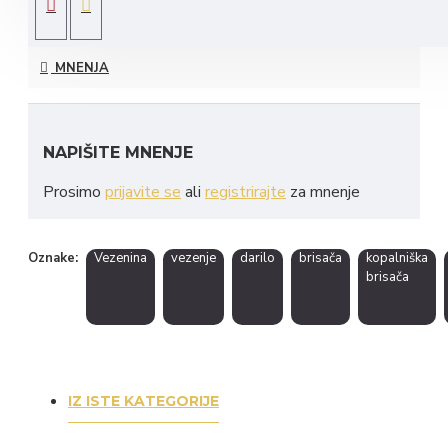
MNENJA
NAPIŠITE MNENJE
Prosimo
prijavite se
ali
registrirajte
za mnenje
Oznake:
Vezenina
vezenje
darilo
brisača
kopalniška
brisača
IZ ISTE KATEGORIJE