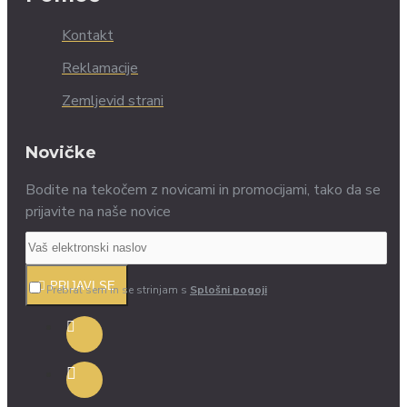
Kontakt
Reklamacije
Zemljevid strani
Novičke
Bodite na tekočem z novicami in promocijami, tako da se
prijavite na naše novice
PRIJAVI SE
Prebral sem in se strinjam s
Splošni pogoji