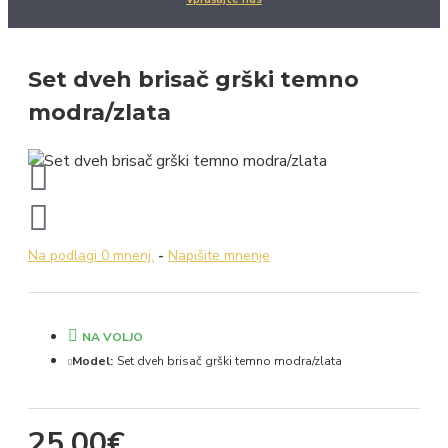
Set dveh brisač grški temno
modra/zlata
Na podlagi 0 mnenj.
-
Napišite mnenje
NA VOLJO
Model:
Set dveh brisač grški temno modra/zlata
25.00€