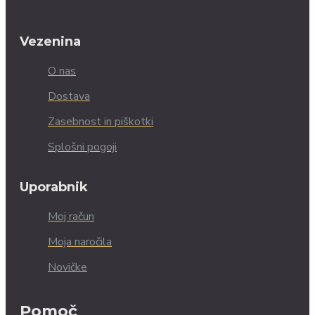
Vezenina
O nas
Dostava
Zasebnost in piškotki
Splošni pogoji
Uporabnik
Moj račun
Moja naročila
Novičke
Pomoč