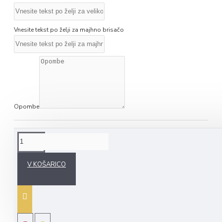
Vnesite tekst po želji za majhno brisačo
Opombe
NA KRATKO O IZDELKU
V KOŠARICO
Komplet dveh brisač v različnih barvnih kombinacijah z grškim
vzorcem in z izvezenim napisom po Vaši želji je odlično darilo
za vsakogar, saj vedno pridejo prav tako doma kot tudi na
počitnicah ali izletih. Večja brisača meri 60 x 110 cm, manjša
pa 40 x 60 cm.