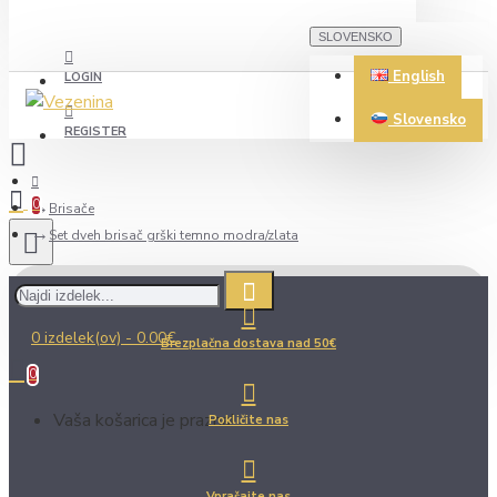
SLOVENSKO
English
LOGIN
Slovensko
REGISTER
0
Brisače
Set dveh brisač grški temno modra/zlata
0 izdelek(ov) - 0.00€
Brezplačna dostava nad 50€
0
Vaša košarica je prazna!
Pokličite nas
Vprašajte nas