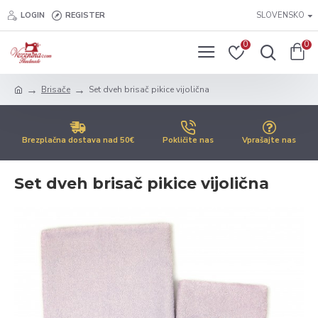
LOGIN
REGISTER
SLOVENSKO
0
0
Brisače
Set dveh brisač pikice vijolična
Brezplačna dostava nad 50€
Pokličite nas
Vprašajte nas
Set dveh brisač pikice vijolična