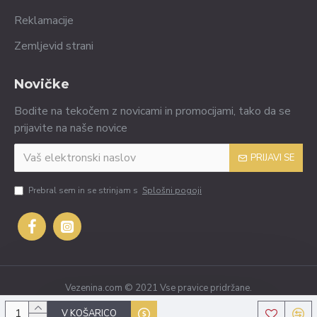
Reklamacije
Zemljevid strani
Novičke
Bodite na tekočem z novicami in promocijami, tako da se
prijavite na naše novice
PRIJAVI SE
Prebral sem in se strinjam s
Splošni pogoji
Vezenina.com © 2021 Vse pravice pridržane.
V KOŠARICO
TOUCHSTUDIO