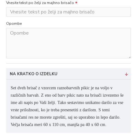
Vnesite tekst po želji za majhno brisačo
Opombe
NA KRATKO O IZDELKU
Set dveh brisač z vzorcem raznobarvnih pikic je na voljo v
različnih barvah. Z eno od barv pikic nato na brisači izvezemo še
ime ali napis po Vaši želji. Tako sestavimo unikatno darilo za vse
vrste priložnosti, ko je treba presenetiti z darilom. S temi
brisačami res ne morete zgrešiti, saj so uporabno in lepo darilo.
Večja brisača meri 60 x 110 cm, manjša pa 40 x 60 cm.