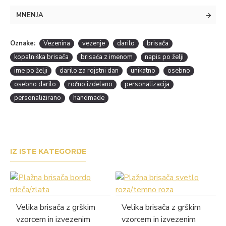
MNENJA
Oznake:
Vezenina
vezenje
darilo
brisača
kopalniška brisača
brisača z imenom
napis po želji
ime po želji
darilo za rojstni dan
unikatno
osebno
osebno darilo
ročno izdelano
personalizacija
personalizirano
handmade
IZ ISTE KATEGORIJE
Velika brisača z grškim
Velika brisača z grškim
vzorcem in izvezenim
vzorcem in izvezenim