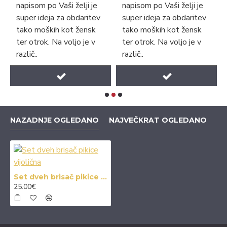
napisom po Vaši želji je
napisom po Vaši želji je
super ideja za obdaritev
super ideja za obdaritev
tako moških kot žensk
tako moških kot žensk
ter otrok. Na voljo je v
ter otrok. Na voljo je v
različ..
različ..
NAZADNJE OGLEDANO
NAJVEČKRAT OGLEDANO
Set dveh brisač pikice vijolična
25.00€