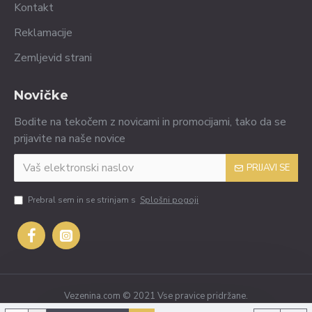
Kontakt
Reklamacije
Zemljevid strani
Novičke
Bodite na tekočem z novicami in promocijami, tako da se
prijavite na naše novice
PRIJAVI SE
Prebral sem in se strinjam s
Splošni pogoji
Vezenina.com © 2021 Vse pravice pridržane.