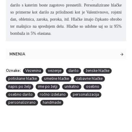
darilo s katerim boste zagotovo presnetili. Personalizirane hlačke
so primerne kot darilo za priložnosti kot je Valentivnovo, rojstni
dan, obletnica, zaroka, poroka, itd. Hlačke imajo čipkasto obrobo
ter mašnjico na sprednjem delu. Hlačke so udobne saj so iz 95%
bombaža in 5% elastana.
MNENJA
Oznake:
Vezenina
vezenje
darilo
ženske hlačke
potiskane hlačke
smešne hlačke
zabavne hlačke
napis po želji
ime po želji
unikatno
osebno
osebno darilo
ročno izdelano
personalizacija
personalizirano
handmade