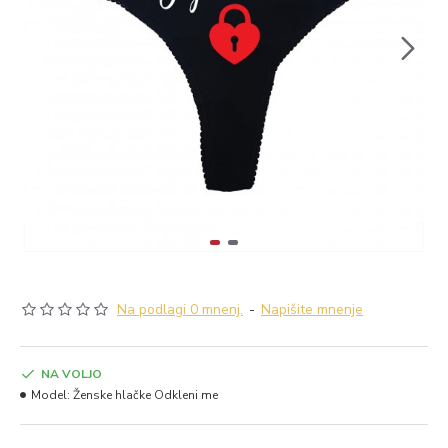
Na podlagi 0 mnenj.
-
Napišite mnenje
NA VOLJO
Model:
Ženske hlačke Odkleni me