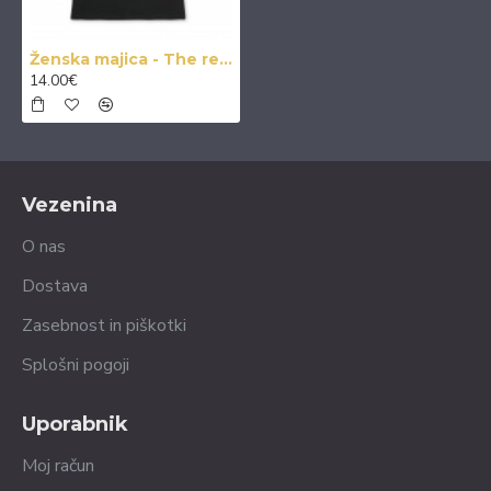
Ženska majica - The real boss
14.00€
Vezenina
O nas
Dostava
Zasebnost in piškotki
Splošni pogoji
Uporabnik
Moj račun