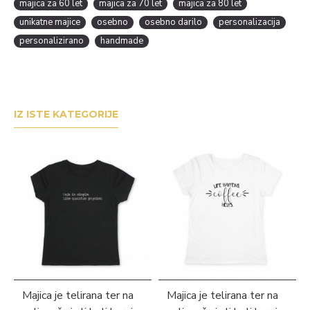
majica za 60 let
majica za 70 let
majica za 80 let
unikatne majice
osebno
osebno darilo
personalizacija
personalizirano
handmade
IZ ISTE KATEGORIJE
Majica je telirana ter na
Majica je telirana ter na