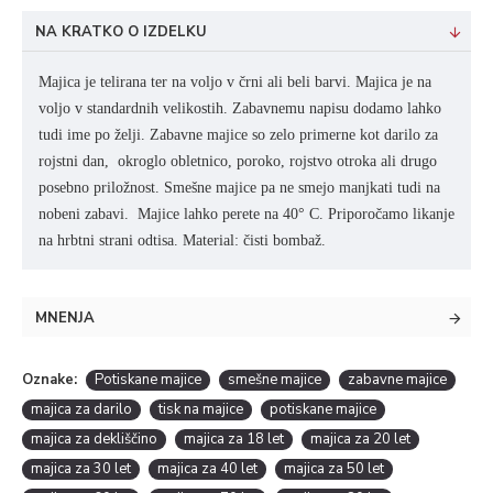
NA KRATKO O IZDELKU
Majica je telirana ter na voljo v črni ali beli barvi. Majica je na
voljo v standardnih velikostih. Zabavnemu napisu dodamo lahko
tudi ime po želji. Zabavne majice so zelo primerne kot darilo za
rojstni dan, okroglo obletnico, poroko, rojstvo otroka ali drugo
posebno priložnost. Smešne majice pa ne smejo manjkati tudi na
nobeni zabavi. Majice lahko perete na
40° C. Priporočamo likanje
na hrbtni strani odtisa.
Material: čisti bombaž.
MNENJA
Oznake:
Potiskane majice
smešne majice
zabavne majice
majica za darilo
tisk na majice
potiskane majice
majica za dekliščino
majica za 18 let
majica za 20 let
majica za 30 let
majica za 40 let
majica za 50 let