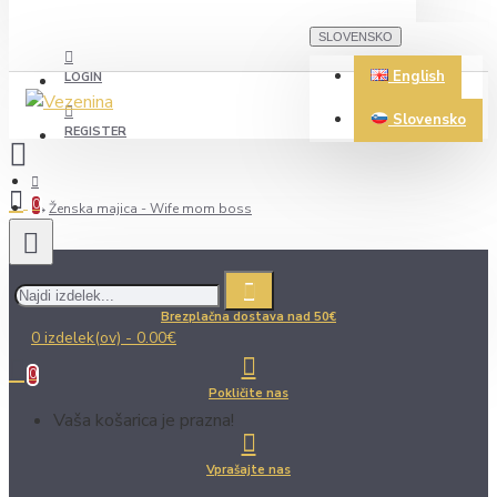
SLOVENSKO
English
LOGIN
Slovensko
REGISTER
0
Ženska majica - Wife mom boss
Brezplačna dostava nad 50€
0 izdelek(ov) - 0.00€
0
Pokličite nas
Vaša košarica je prazna!
Vprašajte nas