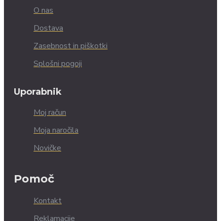
O nas
Dostava
Zasebnost in piškotki
Splošni pogoji
Uporabnik
Moj račun
Moja naročila
Novičke
Pomoč
Kontakt
Reklamacije