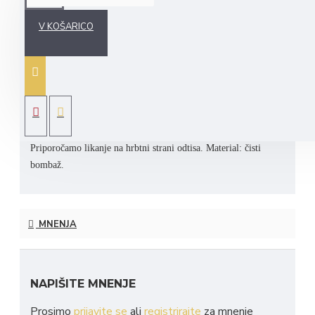
V KOŠARICO
Majica je telirana ter na voljo v črni ali beli barvi. Majica je na
voljo v standardnih velikostih. Zabavnemu napisu dodamo
lahko tudi ime po želji. Zabavne majice so zelo primerne kot
darilo za rojstni dan, okroglo obletnico, poroko, rojstvo otroka
ali drugo posebno priložnost. Smešne majice pa ne smejo
manjkati tudi na nobeni zabavi. Majice lahko perete na
40° C.
Priporočamo likanje na hrbtni strani odtisa.
Material: čisti
bombaž.
MNENJA
NAPIŠITE MNENJE
Prosimo
prijavite se
ali
registrirajte
za mnenje