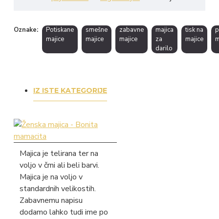
Oznake:
Potiskane
smešne
zabavne
majica
tisk na
p
majice
majice
majice
za
majice
m
darilo
IZ ISTE KATEGORIJE
Majica je telirana ter na
voljo v črni ali beli barvi.
Majica je na voljo v
standardnih velikostih.
Zabavnemu napisu
dodamo lahko tudi ime po