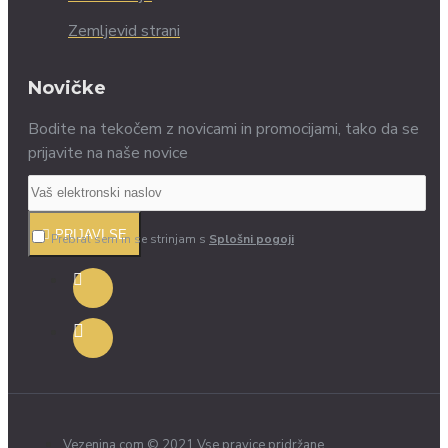
Zemljevid strani
Novičke
Bodite na tekočem z novicami in promocijami, tako da se
prijavite na naše novice
PRIJAVI SE
Prebral sem in se strinjam s
Splošni pogoji
Vezenina.com © 2021 Vse pravice pridržane.